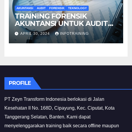
AKUNTANSI
AUDIT
FORENSIK
TEKNOLOGY
TRAINING FORENSIK
AKUNTANSI UNTUK AUDIT
INVESTIGATIF
APRIL 30, 2024
INFOTRAINING
PROFILE
PT Zeyn Transform Indonesia berlokasi di Jalan
Kesehatan II No. 168D, Cipayung, Kec. Ciputat, Kota
Tanggerang Selatan, Banten. Kami dapat
menyelenggarakan training baik secara offline maupun