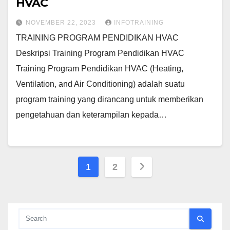
HVAC
NOVEMBER 22, 2023
INFOTRAINING
TRAINING PROGRAM PENDIDIKAN HVAC
Deskripsi Training Program Pendidikan HVAC
Training Program Pendidikan HVAC (Heating,
Ventilation, and Air Conditioning) adalah suatu
program training yang dirancang untuk memberikan
pengetahuan dan keterampilan kepada…
Posts
1
2
pagination