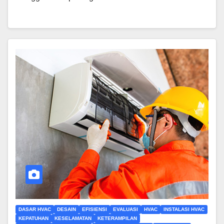
DASAR HVAC
DESAIN
EFISIENSI
EVALUASI
HVAC
INSTALASI HVAC
KEPATUHAN
KESELAMATAN
KETERAMPILAN