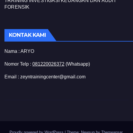
TRAINING INVESTIGASI KEUANGAN DAN AUDIT
FORENSIK
KONTAK KAMI
Nama :
ARYO
Nomor Telp :
081220026372
(Whatsapp)
Email : zeyntrainingcenter@gmail.com
Proudly powered by WordPress
|
Theme: Newsup by
Themeansar
.