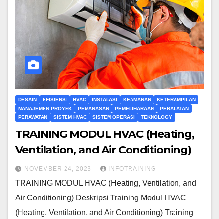
DESAIN
EFISIENSI
HVAC
INSTALASI
KEAMANAN
KETERAMPILAN
MANAJEMEN PROYEK
PEMANASAN
PEMELIHARAAN
PERALATAN
PERAWATAN
SISTEM HVAC
SISTEM OPERASI
TEKNOLOGY
TRAINING MODUL HVAC (Heating,
Ventilation, and Air Conditioning)
NOVEMBER 24, 2023
INFOTRAINING
TRAINING MODUL HVAC (Heating, Ventilation, and
Air Conditioning) Deskripsi Training Modul HVAC
(Heating, Ventilation, and Air Conditioning) Training