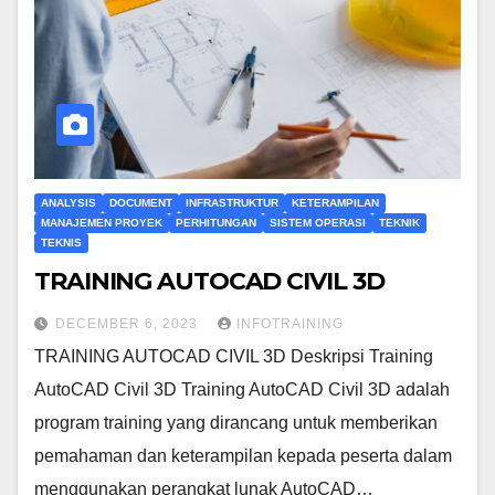
ANALYSIS
DOCUMENT
INFRASTRUKTUR
KETERAMPILAN
MANAJEMEN PROYEK
PERHITUNGAN
SISTEM OPERASI
TEKNIK
TEKNIS
TRAINING AUTOCAD CIVIL 3D
DECEMBER 6, 2023
INFOTRAINING
TRAINING AUTOCAD CIVIL 3D Deskripsi Training
AutoCAD Civil 3D Training AutoCAD Civil 3D adalah
program training yang dirancang untuk memberikan
pemahaman dan keterampilan kepada peserta dalam
menggunakan perangkat lunak AutoCAD…