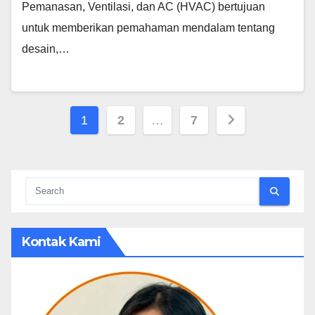
Pemanasan, Ventilasi, dan AC (HVAC) bertujuan
untuk memberikan pemahaman mendalam tentang
desain,…
Posts
1
2
…
7
pagination
Kontak Kami