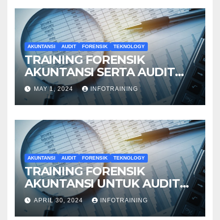
AKUNTANSI
AUDIT
FORENSIK
TEKNOLOGY
TRAINING FORENSIK
AKUNTANSI SERTA AUDIT
PENYELIDIKAN
MAY 1, 2024
INFOTRAINING
AKUNTANSI
AUDIT
FORENSIK
TEKNOLOGY
TRAINING FORENSIK
AKUNTANSI UNTUK AUDIT
INVESTIGATIF
APRIL 30, 2024
INFOTRAINING