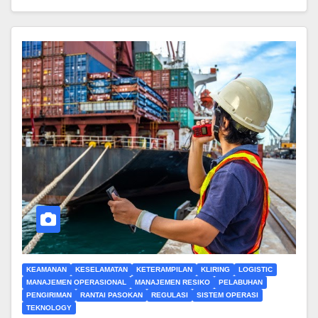
KEAMANAN
KESELAMATAN
KETERAMPILAN
KLIRING
LOGISTIC
MANAJEMEN OPERASIONAL
MANAJEMEN RESIKO
PELABUHAN
PENGIRIMAN
RANTAI PASOKAN
REGULASI
SISTEM OPERASI
TEKNOLOGY