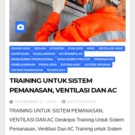
DASAR HVAC
DESAIN
EFISIENSI
EVALUASI
HVAC
INSTALASI HVAC
KEPATUHAN
KESELAMATAN
KETERAMPILAN
MANAJEMEN OPERASIONAL
MANAJEMEN PROYEK
PEMANASAN
PEMELIHARAAN
PERALATAN
SISTEM HVAC
SISTEM OPERASI
SISTEM PEMANASAN
TEKNOLOGY
TRAINING UNTUK SISTEM
PEMANASAN, VENTILASI DAN AC
NOVEMBER 27, 2023
INFOTRAINING
TRAINING UNTUK SISTEM PEMANASAN,
VENTILASI DAN AC Deskripsi Training Untuk Sistem
Pemanasan, Ventilasi Dan AC Training untuk Sistem