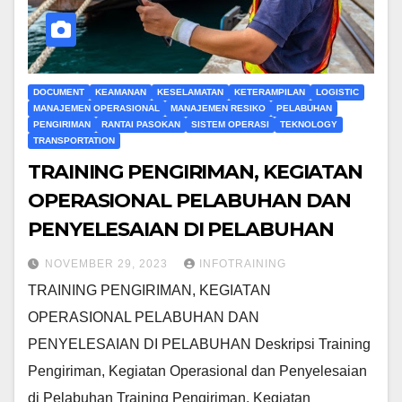
DOCUMENT
KEAMANAN
KESELAMATAN
KETERAMPILAN
LOGISTIC
MANAJEMEN OPERASIONAL
MANAJEMEN RESIKO
PELABUHAN
PENGIRIMAN
RANTAI PASOKAN
SISTEM OPERASI
TEKNOLOGY
TRANSPORTATION
TRAINING PENGIRIMAN, KEGIATAN
OPERASIONAL PELABUHAN DAN
PENYELESAIAN DI PELABUHAN
NOVEMBER 29, 2023
INFOTRAINING
TRAINING PENGIRIMAN, KEGIATAN
OPERASIONAL PELABUHAN DAN
PENYELESAIAN DI PELABUHAN Deskripsi Training
Pengiriman, Kegiatan Operasional dan Penyelesaian
di Pelabuhan Training Pengiriman, Kegiatan