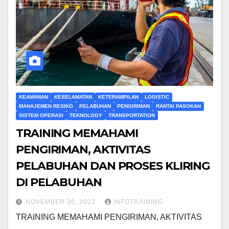
KEAMANAN
KESELAMATAN
KETERAMPILAN
LOGISTIC
MANAJEMEN RESIKO
PELABUHAN
PENGIRIMAN
RANTAI PASOKAN
SISTEM OPERASI
TEKNOLOGY
TRANSPORTATION
TRAINING MEMAHAMI
PENGIRIMAN, AKTIVITAS
PELABUHAN DAN PROSES KLIRING
DI PELABUHAN
NOVEMBER 30, 2023
INFOTRAINING
TRAINING MEMAHAMI PENGIRIMAN, AKTIVITAS