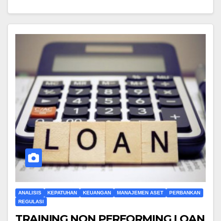
ANALISIS
KEPATUHAN
KEUANGAN
MANAJEMEN ASET
PERBANKAN
REGULASI
TRAINING NON PERFORMING LOAN