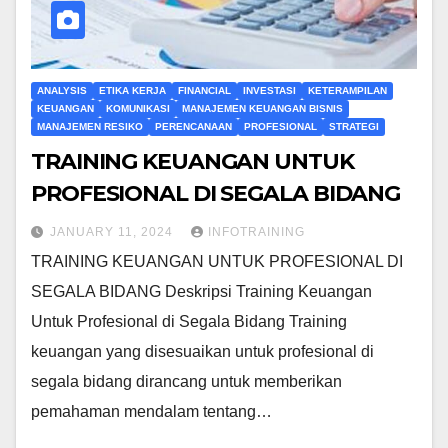
ANALYSIS
ETIKA KERJA
FINANCIAL
INVESTASI
KETERAMPILAN
KEUANGAN
KOMUNIKASI
MANAJEMEN KEUANGAN BISNIS
MANAJEMEN RESIKO
PERENCANAAN
PROFESIONAL
STRATEGI
TRAINING KEUANGAN UNTUK
PROFESIONAL DI SEGALA BIDANG
JANUARY 11, 2024
INFOTRAINING
TRAINING KEUANGAN UNTUK PROFESIONAL DI
SEGALA BIDANG Deskripsi Training Keuangan
Untuk Profesional di Segala Bidang Training
keuangan yang disesuaikan untuk profesional di
segala bidang dirancang untuk memberikan
pemahaman mendalam tentang…