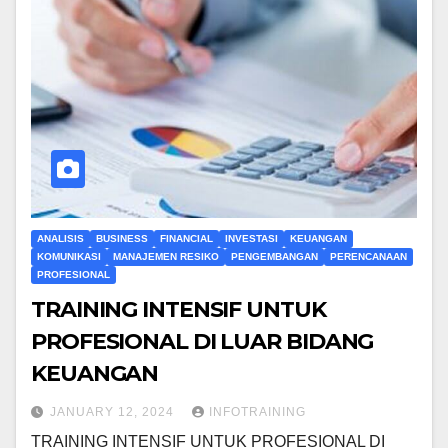
ANALISIS
BUSINESS
FINANCIAL
INVESTASI
KEUANGAN
KOMUNIKASI
MANAJEMEN RESIKO
PENGEMBANGAN
PERENCANAAN
PROFESIONAL
TRAINING INTENSIF UNTUK
PROFESIONAL DI LUAR BIDANG
KEUANGAN
JANUARY 12, 2024
INFOTRAINING
TRAINING INTENSIF UNTUK PROFESIONAL DI