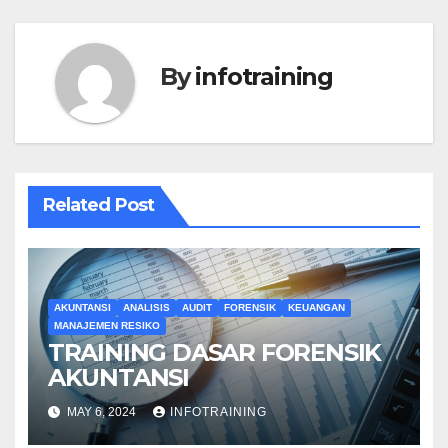
By
infotraining
Related Post
AKUNTANSI
ANALISIS
AUDIT
FORENSIK
KEUANGAN
MANAJEMEN RESIKO
TRAINING DASAR FORENSIK
AKUNTANSI
MAY 6, 2024
INFOTRAINING