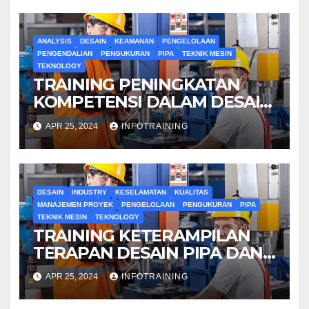
ANALYSIS
DESAIN
KEAMANAN
PENGELOLAAN
PENGENDALIAN
PENGUKURAN
PIPA
TEKNIK MESIN
TEKNOLOGY
TRAINING PENINGKATAN
KOMPETENSI DALAM DESAIN
PIPA DAN PERALATAN
APR 25, 2024
INFOTRAINING
PENGUKUR
DESAIN
INDUSTRY
KESELAMATAN
KUALITAS
MANAJEMEN PROYEK
PENGELOLAAN
PENGUKURAN
PIPA
TEKNIK MESIN
TEKNOLOGY
TRAINING KETERAMPILAN
TERAPAN DESAIN PIPA DAN
ALAT UKUR
APR 25, 2024
INFOTRAINING