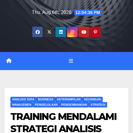
Skip
Thu. Aug 6th, 2026
12:54:39 PM
to
content
ANALISIS DATA
BUSINESS
KETERAMPILAN
KEUANGAN
MANAJEMEN
PENGELOLAAN
PENGEMBANGAN
STRATEGI
TRAINING MENDALAMI
STRATEGI ANALISIS