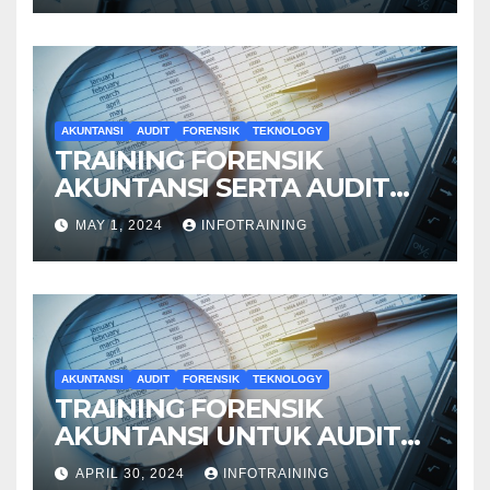
AKUNTANSI
AUDIT
FORENSIK
TEKNOLOGY
TRAINING FORENSIK
AKUNTANSI SERTA AUDIT
PENYELIDIKAN
MAY 1, 2024
INFOTRAINING
AKUNTANSI
AUDIT
FORENSIK
TEKNOLOGY
TRAINING FORENSIK
AKUNTANSI UNTUK AUDIT
INVESTIGATIF
APRIL 30, 2024
INFOTRAINING