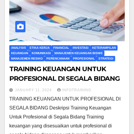
ANALYSIS
ETIKA KERJA
FINANCIAL
INVESTASI
KETERAMPILAN
KEUANGAN
KOMUNIKASI
MANAJEMEN KEUANGAN BISNIS
MANAJEMEN RESIKO
PERENCANAAN
PROFESIONAL
STRATEGI
TRAINING KEUANGAN UNTUK
PROFESIONAL DI SEGALA BIDANG
JANUARY 11, 2024
INFOTRAINING
TRAINING KEUANGAN UNTUK PROFESIONAL DI
SEGALA BIDANG Deskripsi Training Keuangan
Untuk Profesional di Segala Bidang Training
keuangan yang disesuaikan untuk profesional di