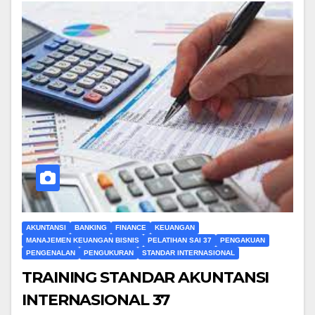
AKUNTANSI
BANKING
FINANCE
KEUANGAN
MANAJEMEN KEUANGAN BISNIS
PELATIHAN SAI 37
PENGAKUAN
PENGENALAN
PENGUKURAN
STANDAR INTERNASIONAL
TRAINING STANDAR AKUNTANSI
INTERNASIONAL 37