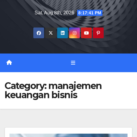
Skip
Sat. Aug 8th, 2026
8:17:42 PM
to
content
Category:
manajemen
keuangan bisnis