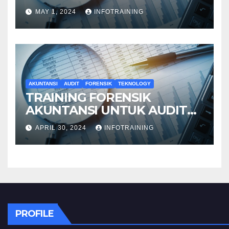
PENYELIDIKAN
MAY 1, 2024
INFOTRAINING
AKUNTANSI
AUDIT
FORENSIK
TEKNOLOGY
TRAINING FORENSIK
AKUNTANSI UNTUK AUDIT
INVESTIGATIF
APRIL 30, 2024
INFOTRAINING
PROFILE