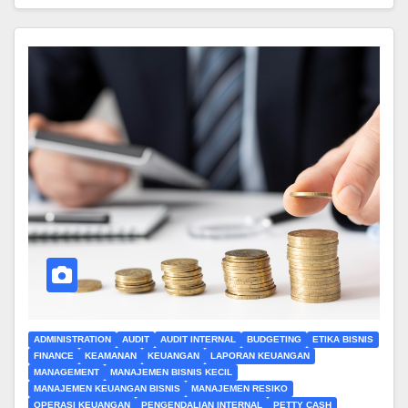
ADMINISTRATION
AUDIT
AUDIT INTERNAL
BUDGETING
ETIKA BISNIS
FINANCE
KEAMANAN
KEUANGAN
LAPORAN KEUANGAN
MANAGEMENT
MANAJEMEN BISNIS KECIL
MANAJEMEN KEUANGAN BISNIS
MANAJEMEN RESIKO
OPERASI KEUANGAN
PENGENDALIAN INTERNAL
PETTY CASH