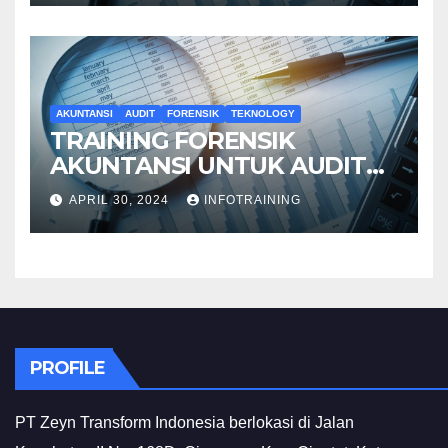
AKUNTANSI
AUDIT
FORENSIK
TEKNOLOGY
TRAINING FORENSIK
AKUNTANSI UNTUK AUDIT
INVESTIGATIF
APRIL 30, 2024
INFOTRAINING
PROFILE
PT Zeyn Transform Indonesia berlokasi di Jalan