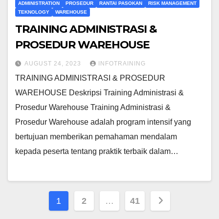
ADMINISTRATION
PROSEDUR
RANTAI PASOKAN
RISK MANAGEMENT
TEKNOLOGY
WAREHOUSE
TRAINING ADMINISTRASI &
PROSEDUR WAREHOUSE
AUGUST 24, 2023
INFOTRAINING
TRAINING ADMINISTRASI & PROSEDUR
WAREHOUSE Deskripsi Training Administrasi &
Prosedur Warehouse Training Administrasi &
Prosedur Warehouse adalah program intensif yang
bertujuan memberikan pemahaman mendalam
kepada peserta tentang praktik terbaik dalam…
Posts
1
2
…
41