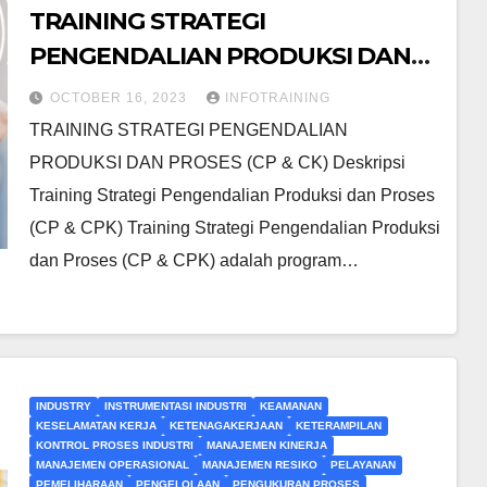
TRAINING STRATEGI
PENGENDALIAN PRODUKSI DAN
PROSES (CP & CK)
OCTOBER 16, 2023
INFOTRAINING
TRAINING STRATEGI PENGENDALIAN
PRODUKSI DAN PROSES (CP & CK) Deskripsi
Training Strategi Pengendalian Produksi dan Proses
(CP & CPK) Training Strategi Pengendalian Produksi
dan Proses (CP & CPK) adalah program…
INDUSTRY
INSTRUMENTASI INDUSTRI
KEAMANAN
KESELAMATAN KERJA
KETENAGAKERJAAN
KETERAMPILAN
KONTROL PROSES INDUSTRI
MANAJEMEN KINERJA
MANAJEMEN OPERASIONAL
MANAJEMEN RESIKO
PELAYANAN
PEMELIHARAAN
PENGELOLAAN
PENGUKURAN PROSES