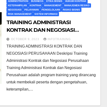
ADMINISTRATION
BUSINESS
ETIKA BISNIS
HUKUM KONTRAK
KETERAMPILAN
KONTRAK
MANAGEMENT
MANAJEMEN RESIKO
NEGOSIASI
PELAYANAN
PENGELOLAAN
RISIKO BISNIS
RISK MANAGEMENT
SISTEM INFORMASI
TRAINING ADMINISTRASI
KONTRAK DAN NEGOSIASI
PERUSAHAAN
OCTOBER 9, 2023
INFOTRAINING
TRAINING ADMINISTRASI KONTRAK DAN
NEGOSIASI PERUSAHAAN Deskripsi Training
Administrasi Kontrak dan Negosiasi Perusahaan
Training Administrasi Kontrak dan Negosiasi
Perusahaan adalah program training yang dirancang
untuk membekali peserta dengan pengetahuan,
keterampilan,…