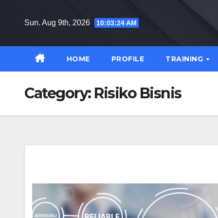
Skip
to
Sun. Aug 9th, 2026
10:03:25 AM
content
HOME
PROFILE
TRAINING
Category:
Risiko Bisnis