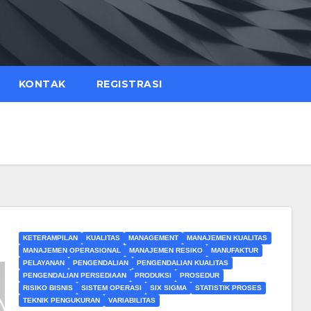
KONTAK
REGISTRASI
KETERAMPILAN
KUALITAS
MANAGEMENT
MANAJEMEN KUALITAS
MANAJEMEN OPERASIONAL
MANAJEMEN RESIKO
MANUFAKTUR
PELAYANAN
PENGENDALIAN
PENGENDALIAN KUALITAS
PENGENDALIAN PERSEDIAAN
PRODUKSI
PROSEDUR
RISIKO BISNIS
SISTEM OPERASI
SIX SIGMA
STATISTIK PROSES
TEKNIK PENGUKURAN
VARIABILITAS