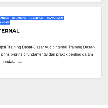
NANCIAL
KEUANGAN
KOMUNIKASI
MANAJEMEN
UANGAN
NTERNAL
raining Dasar-Dasar Audit Internal Training Dasar-
prinsip-prinsip fundamental dan praktik penting dalam
an mendalam…