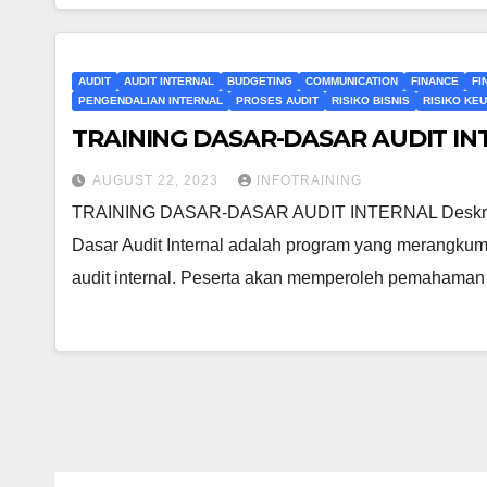
AUDIT
AUDIT INTERNAL
BUDGETING
COMMUNICATION
FINANCE
FI
PENGENDALIAN INTERNAL
PROSES AUDIT
RISIKO BISNIS
RISIKO KE
TRAINING DASAR-DASAR AUDIT I
AUGUST 22, 2023
INFOTRAINING
TRAINING DASAR-DASAR AUDIT INTERNAL Deskripsi T
Dasar Audit Internal adalah program yang merangkum 
audit internal. Peserta akan memperoleh pemaham