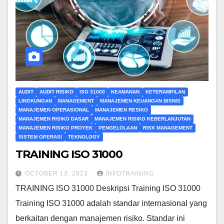
AUDIT
AUDIT RISIKO
ISO 31000
KEAMANAN
KETERAMPILAN
LINGKUNGAN
MANAGEMENT
MANAJEMEN KEUANGAN BISNIS
MANAJEMEN OPERASIONAL
MANAJEMEN RESIKO
MANAJEMEN RISIKO DASAR
MANAJEMEN RISIKO KEBERLANJUTAN
MANAJEMEN RISIKO PROYEK
PENGELOLAAN
RISK MANAGEMENT
SISTEM OPERASI
TEKNOLOGY
TRAINING ISO 31000
OCTOBER 13, 2023
INFOTRAINING
TRAINING ISO 31000 Deskripsi Training ISO 31000
Training ISO 31000 adalah standar internasional yang
berkaitan dengan manajemen risiko. Standar ini