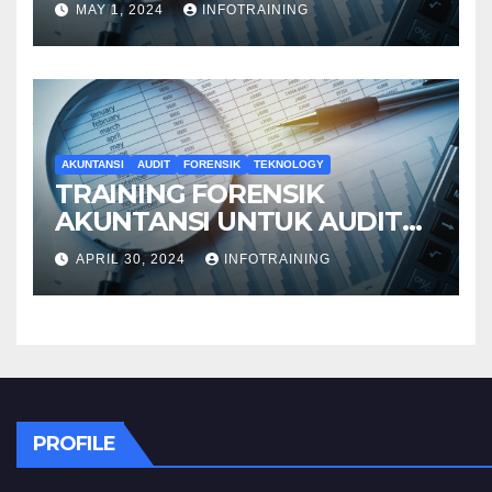
MAY 1, 2024
INFOTRAINING
AKUNTANSI
AUDIT
FORENSIK
TEKNOLOGY
TRAINING FORENSIK
AKUNTANSI UNTUK AUDIT
INVESTIGATIF
APRIL 30, 2024
INFOTRAINING
PROFILE