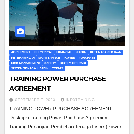
AGREEMENT
ELECTRICAL
FINANCIAL
HUKUM
KETENAGAKERJAAN
KETERAMPILAN
MAINTENANCE
POWER
PURCHASE
RISK MANAGEMENT
SAFETY
SISTEM OPERASI
SISTEM TENAGA LISTRIK
TEKNIS
TRAINING POWER PURCHASE
AGREEMENT
SEPTEMBER 7, 2023
INFOTRAINING
TRAINING POWER PURCHASE AGREEMENT
Deskripsi Training Power Purchase Agreement
Training Perjanjian Pembelian Tenaga Listrik (Power