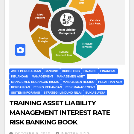
ASET PERUSAHAAN
BANKING
BUDGETING
FINANCE
FINANCIAL
KEUANGAN
MANAGEMENT
MANAJEMEN ASET
MANAJEMEN KEUANGAN BISNIS
MANAJEMEN RESIKO
PELATIHAN ALM
PERBANKAN
RISIKO KEUANGAN
RISK MANAGEMENT
SISTEM INFORMASI
STRATEGI LINDUNG NILAI
SUKU BUNGA
TRAINING ASSET LIABILITY
MANAGEMENT INTEREST RATE
RISK BANKING BOOK
OCTOBER 9, 2023
INFOTRAINING