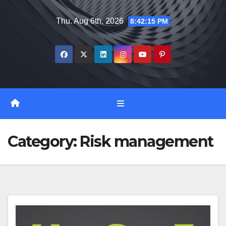
Skip
Thu. Aug 6th, 2026
8:42:16 PM
to
content
Category:
Risk management