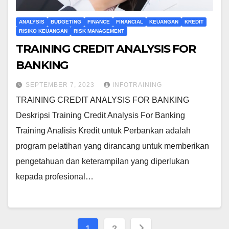
ANALYSIS
BUDGETING
FINANCE
FINANCIAL
KEUANGAN
KREDIT
RISIKO KEUANGAN
RISK MANAGEMENT
TRAINING CREDIT ANALYSIS FOR
BANKING
SEPTEMBER 7, 2023
INFOTRAINING
TRAINING CREDIT ANALYSIS FOR BANKING
Deskripsi Training Credit Analysis For Banking
Training Analisis Kredit untuk Perbankan adalah
program pelatihan yang dirancang untuk memberikan
pengetahuan dan keterampilan yang diperlukan
kepada profesional…
Posts
1
2