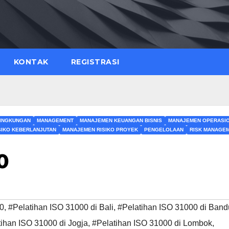
KONTAK
REGISTRASI
INGKUNGAN
MANAGEMENT
MANAJEMEN KEUANGAN BISNIS
MANAJEMEN OPERASI
SIKO KEBERLANJUTAN
MANAJEMEN RISIKO PROYEK
PENGELOLAAN
RISK MANAGE
0
00
,
#Pelatihan ISO 31000 di Bali
,
#Pelatihan ISO 31000 di Ban
ihan ISO 31000 di Jogja
,
#Pelatihan ISO 31000 di Lombok
,