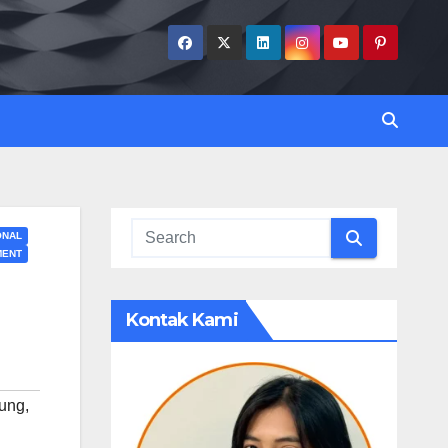
ONAL
MENT
Kontak Kami
dung
,