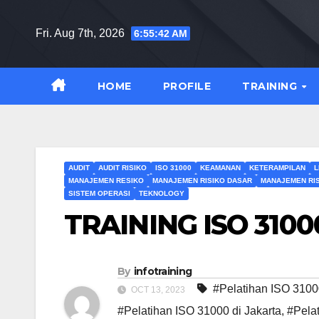
Skip
to
Fri. Aug 7th, 2026
6:55:43 AM
content
HOME
PROFILE
TRAINING
AUDIT
AUDIT RISIKO
ISO 31000
KEAMANAN
KETERAMPILAN
L
MANAJEMEN RESIKO
MANAJEMEN RISIKO DASAR
MANAJEMEN RI
SISTEM OPERASI
TEKNOLOGY
TRAINING ISO 3100
By
infotraining
#Pelatihan ISO 310
OCT 13, 2023
#Pelatihan ISO 31000 di Jakarta
,
#Pelat