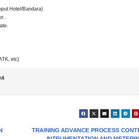
emput Hotel/Bandara)
n .
ate.
ATK, etc)
DA
N
TRAINING ADVANCE PROCESS CONT
INTRUMENTATION AND METERI