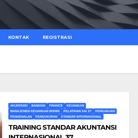
KONTAK
REGISTRASI
AKUNTANSI
BANKING
FINANCE
KEUANGAN
MANAJEMEN KEUANGAN BISNIS
PELATIHAN SAI 37
PENGAKUAN
PENGENALAN
PENGUKURAN
STANDAR INTERNASIONAL
TRAINING STANDAR AKUNTANSI
INTERNASIONAL 37